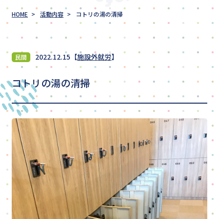
TOPICS
HOME
活動内容
コトリの湯の清掃
採用情報
2022.12.15
【
施設外就労
】
民間
コトリの湯の清掃
見学・体験を申し込む
ご依頼のお問い合わせ